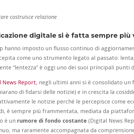
tare costruisce relazione
cazione digitale si è fatta sempre più 
hanno imposto un flusso continuo di aggiornamenti,
rcepita come uno strumento legato al passato: lenta,
nte “lentezza” è oggi uno dei suoi principali punti d
al News Report,
negli ultimi anni si è consolidato un 
iarano di fidarsi delle notizie) e in crescita la cosi
ttivamente le notizie perché le percepisce come ecces
ndi, è sempre più frammentata, mediata da piattafor
to è un
rumore di fondo costante
(Digital News Repo
ontinuo, ma raramente accompagnata da comprensione