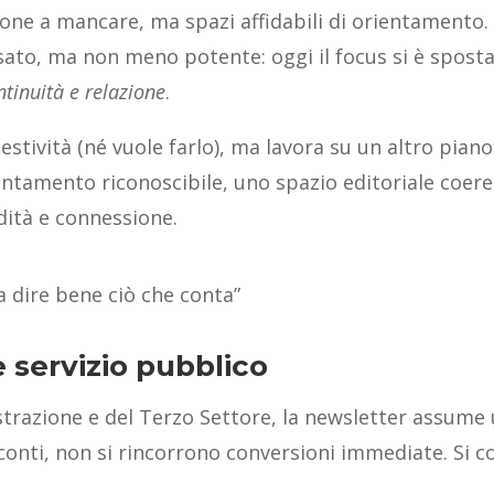
one a mancare, ma spazi affidabili di orientamento. È
sato, ma non meno potente: oggi il focus si è spost
ntinuità e relazione
.
tività (né vuole farlo), ma lavora su un altro piano:
untamento riconoscibile, uno spazio editoriale coere
ndità e connessione.
 dire bene ciò che conta”
e servizio pubblico
trazione e del Terzo Settore, la newsletter assume u
onti, non si rincorrono conversioni immediate. Si c