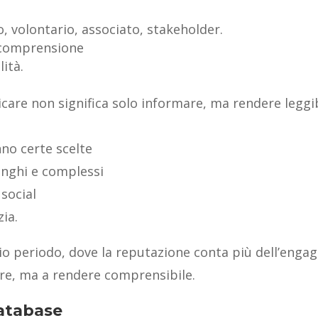
no, volontario, associato, stakeholder.
a comprensione
lità.
care non significa solo informare, ma rendere leggibi
no certe scelte
lunghi e complessi
 social
ia.
o periodo, dove la reputazione conta più dell’engag
re, ma a rendere comprensibile.
atabase